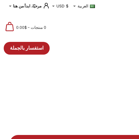
مرحبًا، ابدأ من هنا
العربية
$
USD
0 منتجات - $0.00
استفسار بالجملة